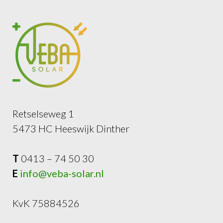
Retselseweg 1
5473 HC Heeswijk Dinther
T
0413 – 74 50 30
E
info@veba-solar.nl
KvK 75884526